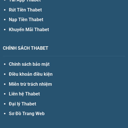
Rút Tiền Thabet
Nạp Tiền Thabet
Khuyến Mãi Thabet
CHÍNH SÁCH THABET
Chính sách bảo mật
Điều khoản điều kiện
Miễn trừ trách nhiệm
Liên hệ Thabet
Đại lý Thabet
Sơ Đồ Trang Web