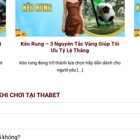
i
Kèo Rung – 3 Nguyên Tắc Vàng Giúp Tối
Ưu Tỷ Lệ Thắng
ơi
Kèo rung đang trở thành lựa chọn hấp dẫn dành cho
người yêu [...]
Nhiều đối tác uy tín cung cấp dịch vụ tại THABET
HI CHƠI TẠI THABET
t lượng cao, đặc trưng riêng biệt cùng kết quả minh bạch, côn
y phút giải trí vui vẻ.
 chuyên nghiệp với bố cục khoa học, sắp xếp logic sảnh giải trí 
ại không?
các sảnh cá cược một cách đơn giản và dễ dàng.
Bên cạnh đó, hệ