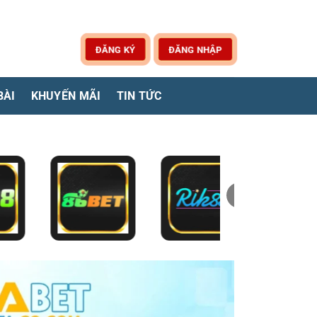
ĐĂNG KÝ
ĐĂNG NHẬP
BÀI
KHUYẾN MÃI
TIN TỨC