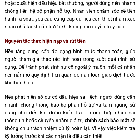
hoặc xuất hiện dấu hiệu bất thường, người dùng nên nhanh
chóng liên hệ bộ phận hỗ trợ. Nhân viên chăm sóc sẽ tiến
hành rà soát, yêu cầu cung cấp dữ liệu cần thiết nhằm xác
nhận chủ tài khoản trước khi khôi phục quyền truy cập.
Nguyên tắc thực hiện nạp và rút tiền
Nền tảng cung cấp đa dạng hình thức thanh toán, giúp
người tham gia thao tác linh hoạt trong suốt quá trình sử
dụng. Để tránh phát sinh sự cố ngoài ý muốn, mỗi cá nhân
nên nắm rõ quy định liên quan đến an toàn giao dịch trước
khi thực hiện.
Nếu phát hiện số dư có dấu hiệu sai lệch, người dùng cần
nhanh chóng thông báo bộ phận hỗ trợ và tạm ngưng sử
dụng cho đến khi được kiểm tra. Trường hợp nhập sai
thông tin hoặc chuyển nhầm giá trị,
chính sách bảo mật
sẽ
không chịu trách nhiệm xử lý hoàn lại. Vì vậy việc kiểm tra
kỹ lưỡng trước khi xác nhận là điều cần thiết.