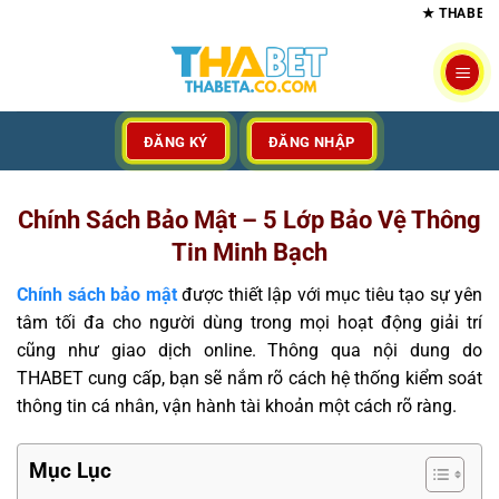
Bỏ
★ THABET - THA 
qua
nội
dung
ĐĂNG KÝ
ĐĂNG NHẬP
Chính Sách Bảo Mật – 5 Lớp Bảo Vệ Thông
Tin Minh Bạch
Chính sách bảo mật
được thiết lập với mục tiêu tạo sự yên
tâm tối đa cho người dùng trong mọi hoạt động giải trí
cũng như giao dịch online. Thông qua nội dung do
THABET cung cấp, bạn sẽ nắm rõ cách hệ thống kiểm soát
thông tin cá nhân, vận hành tài khoản một cách rõ ràng.
Mục Lục