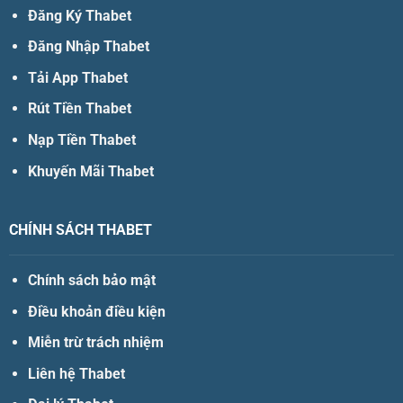
Đăng Ký Thabet
Đăng Nhập Thabet
Tải App Thabet
Rút Tiền Thabet
Nạp Tiền Thabet
Xổ số THABET mang đến mức thưởng siêu khủng
Khuyến Mãi Thabet
Sảnh Xổ số
tại
Thabet
mang đến hình thức giải trí
CHÍNH SÁCH THABET
quen thuộc nhưng vẫn mang đến yếu tố hấp dẫn
nhờ cơ chế thưởng đa dạng. Đó là:
Chính sách bảo mật
Nhiều lựa chọn hấp dẫn
: Sảnh Xổ số cung cấp
Điều khoản điều kiện
nhiều hình thức khác nhau để hội viên dễ dàng
Miễn trừ trách nhiệm
tham gia. Bạn có thể lựa chọn chơi xổ số ba
miền, lô đề truyền thống, xổ số siêu tốc hay các
Liên hệ Thabet
hình thức chơi số khác. Tất cả đều là hình thức