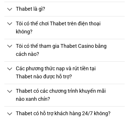
sở hữu cơ chế vận hành riêng, kết hợp cùng công
Thabet là gì?
nghệ hiện đại để tạo nên trải nghiệm mượt mà và ổn
định.
Tôi có thể chơi Thabet trên điện thoại
Casino Live THABET siêu cuốn
không?
Sảnh Casino Live là sản phẩm chủ lực của nhà cái,
Tôi có thể tham gia Thabet Casino bằng
hứa hẹn tạo ra những giây phút cá cược sôi động và
đầy hấp dẫn. Cụ thể:
cách nào?
Phát sóng trực tiếp
: Sảnh Casino Live
Thabet
sử
Các phương thức nạp và rút tiền tại
dụng công nghệ livestream hiện đại để phát sóng
Thabet nào được hỗ trợ?
trực tiếp các bàn chơi. Với độ trễ cực thấp, hội
viên dễ dàng theo dõi các thao tác của dealer một
Thabet có các chương trình khuyến mãi
cách rõ ràng và chính xác. Tất cả mang đến tính
nào xanh chín?
minh bạch, công bằng về kết quả cũng như xây
dựng sự tin tưởng của người chơi.
Thabet có hỗ trợ khách hàng 24/7 không?
Trò chơi hấp dẫn
: Các tựa game casino đang
cung cấp ở nền tảng cực kỳ hấp dẫn như sicbo,