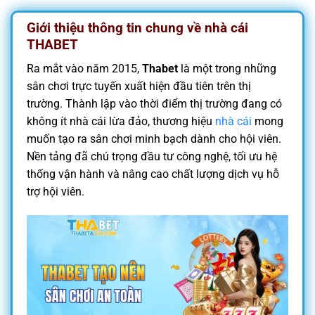
Giới thiệu thông tin chung về nhà cái
THABET
Ra mắt vào năm 2015,
Thabet
là một trong những
sân chơi trực tuyến xuất hiện đầu tiên trên thị
trường. Thành lập vào thời điểm thị trường đang có
không ít nhà cái lừa đảo, thương hiệu
nhà cái
mong
muốn tạo ra sân chơi minh bạch dành cho hội viên.
Nền tảng đã chú trọng đầu tư công nghệ, tối ưu hệ
thống vận hành và nâng cao chất lượng dịch vụ hỗ
trợ hội viên.