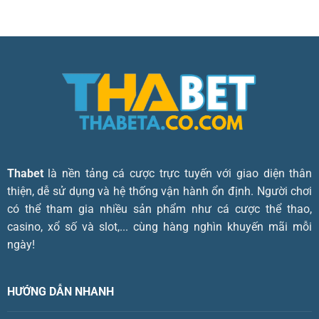
xóc đĩa, bầu cua, roulette hay blackjack. Mỗi tựa
game lại có nhiều bàn cược với mức giới hạn
khác nhau để mang đến lựa chọn đa dạng. Hội
viên dễ dàng tìm được tựa game yêu thích cùng
bàn chơi phù hợp với khả năng tài chính của
mình.
Dealer chuyên nghiệp
: Đội ngũ dealer tại sảnh
Casino Live đều là những người đã được đào tạo
bài bản với nhiều năm kinh nghiệm. Không chỉ có
Thabet
là nền tảng cá cược trực tuyến với giao diện thân
sự chuyên nghiệp, dealer còn luôn thân thiện khi
thiện, dễ sử dụng và hệ thống vận hành ổn định. Người chơi
sẵn sàng tương tác trực tiếp với người chơi thông
có thể tham gia nhiều sản phẩm như cá cược thể thao,
qua hệ thống chat. Nhờ đó, bạn sẽ có trải nghiệm
casino, xổ số và slot,... cùng hàng nghìn khuyến mãi mỗi
thực tế và gần gũi như thể đang giải trí ở các
ngày!
sòng bài thực tế.
Thưởng khủng cùng xổ số
HƯỚNG DẪN NHANH